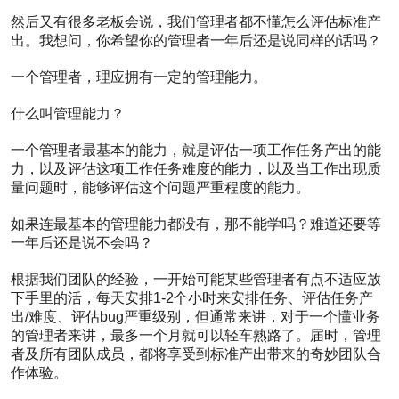
评
然后又有很多老板会说，我们管理者都不懂怎么评估标准产
论
出。我想问，你希望你的管理者一年后还是说同样的话吗？
0
点
一个管理者，理应拥有一定的管理能力。
赞
1
收
什么叫管理能力？
藏
一个管理者最基本的能力，就是评估一项工作任务产出的能
请
力，以及评估这项工作任务难度的能力，以及当工作出现质
看
量问题时，能够评估这个问题严重程度的能力。
我
们
如果连最基本的管理能力都没有，那不能学吗？难道还要等
团
一年后还是说不会吗？
队
是
如
根据我们团队的经验，一开始可能某些管理者有点不适应放
何
下手里的活，每天安排1-2个小时来安排任务、评估任务产
管
出/难度、评估bug严重级别，但通常来讲，对于一个懂业务
理
的管理者来讲，最多一个月就可以轻车熟路了。届时，管理
项
者及所有团队成员，都将享受到标准产出带来的奇妙团队合
目
作体验。
的