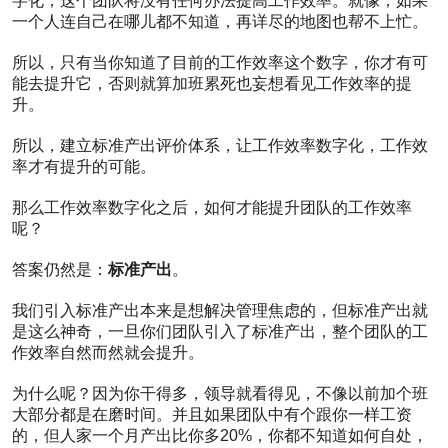
字化，这个团队将没有任何办法提高工作效率。就像，如果
系
大
一个人连自己在哪儿都不知道，再详尽的地图也帮不上忙。
门
的
所以，只有当你知道了目前的工作效率这个数字，你才有可
一
能去提升它，否则就算加班累死也妄想看见工作效率的提
把
升。
钥
匙
所以，建立标准产出评价体系，让工作效率数字化，工作效
3236
率才有提升的可能。
阅读
0
那么工作效率数字化之后，如何才能提升团队的工作效率
评
呢？
论
0
点
答案仍然是：
标准产出
。
赞
0
我们引入标准产出本来是想解决管理焦虑的，但标准产出就
收
是这么神奇，一旦你们团队引入了标准产出，整个团队的工
藏
作效率自然而然就会提升。
如何
为什么呢？因为你干得多，领导就看得见，不像以前加个班
管理
大部分都是在磨时间。并且如果团队中有个跟你一样工资
好一
个团
的，但人家一个月产出比你多20%，你都不知道如何自处，