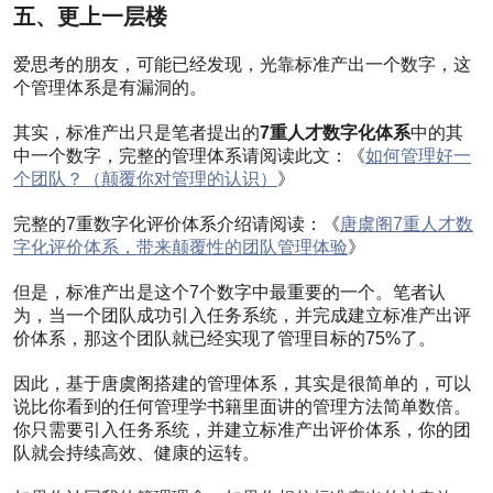
3556
五、更上一层楼
阅读
0
评
爱思考的朋友，可能已经发现，光靠标准产出一个数字，这
论
个管理体系是有漏洞的。
0
点
其实，标准产出只是笔者提出的
7重人才数字化体系
中的其
赞
中一个数字，完整的管理体系请阅读此文：《
如何管理好一
0
个团队？（颠覆你对管理的认识）
》
收
藏
完整的7重数字化评价体系介绍请阅读：《
唐虞阁7重人才数
7重
字化评价体系，带来颠覆性的团队管理体验
》
数字
帮助
但是，标准产出是这个7个数字中最重要的一个。笔者认
企业
为，当一个团队成功引入任务系统，并完成建立标准产出评
构建
价体系，那这个团队就已经实现了管理目标的75%了。
管理
核
因此，基于唐虞阁搭建的管理体系，其实是很简单的，可以
心：
说比你看到的任何管理学书籍里面讲的管理方法简单数倍。
公平
你只需要引入任务系统，并建立标准产出评价体系，你的团
3414
队就会持续高效、健康的运转。
阅读
0