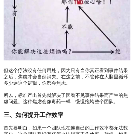
阅读
0
评
论
0
点
赞
0
收
藏
标
准
但这个疗法没有任何用处，因为只有当你真正看到事件结果
产
之后，焦虑才会自然消失。在这之前，不管你在大脑里循环
出
多少遍这个逻辑，你都会焦虑。
是
打
开
所以，标准产出首先就解决了因看不见事件结果而产生的焦
唐
虑问题。这种焦虑会像毒药一样，慢慢拖垮整个团队。
虞
阁
三、如何提升工作效率
管
理
首先要明白，如果一个团队现在连自己的工作效率都无法数
体