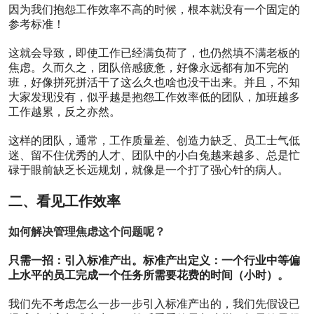
文
因为我们抱怨工作效率不高的时候，根本就没有一个固定的
章
参考标准！
（6）
这就会导致，即使工作已经满负荷了，也仍然填不满老板的
焦虑。久而久之，团队倍感疲惫，好像永远都有加不完的
博
班，好像拼死拼活干了这么久也啥也没干出来。并且，不知
客
大家发现没有，似乎越是抱怨工作效率低的团队，加班越多
工作越累，反之亦然。
热
榜
这样的团队，通常，工作质量差、创造力
缺乏
、员工士气低
迷、留不住优秀的人才、团队中的小白兔越来越多、总是忙
碌于眼前缺乏长远规划，就像是一个打了强心针的病人。
难
度
值
二、看见工作效率
算
法
如何解决管理焦虑这个问题呢？
说
明
只需一招：引入标准产出。
标准产出定义：一个行业中等偏
2558
上水平的员工完成一个任务所需要花费的时间（小时）。
阅读
0
我们先不考虑怎么一步一步引入标准产出的，我们先假设已
评