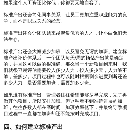
队？
如果这个人工资还比你低，你都要无地自容了。
4353
阅读
标准产出还会简化同事关系，让员工更加注重职业能力的竞
0
争，而不是职业关系的经营。
评
论
标准产出还会让团队越来越聚集优秀的人才，让小白兔们无
1
法生存。
点
赞
标准产出还会大幅减少加班，以及避免无谓的加班。建立标
0
收
准产出评价体系后，一个团队每天/周的预估产出就是确定
藏
的，并且这可以做的很准确。那么当一个新项目到来时，我
们就很容易评估需要投入多少人力，投入多少天，人力够不
如何
够，差多少。项目过程中也可以随时根据剩余进度判断还差
评价
多少人力，是否需要加班，需要加多少班。
一个
团队
如果没有标准产出，管理者往往希望能够尽早完成，完了再
的管
做其他项目，所以安排加班。但这种看不到准确进展的加
理水
班，往往多数人都在磨时间，加班效率低下，并最终导致项
平？
目过程中一直都在加班却还不能按时完成项目。
3840
阅读
0
四、如何建立标准产出
评