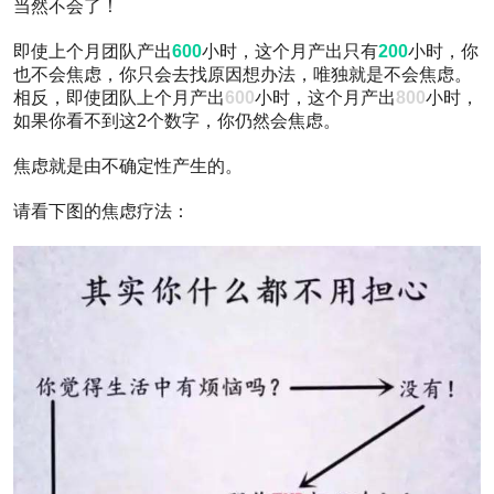
当然不会了！
评
论
即使上个月团队产出
600
小时，这个月产出只有
200
小时，你
0
也不会焦虑，你只会去找原因想办法，唯独就是不会焦虑。
点
赞
相反，即使团队上个月产出
600
小时，这个月产出
800
小时，
0
如果你看不到这2个数字，你仍然会焦虑。
收
藏
焦虑就是由不确定性产生的。
为什
请看下图的焦虑疗法：
么总
感觉
团队
工作
效率
不
高？
如何
提高
工作
效
率？
4178