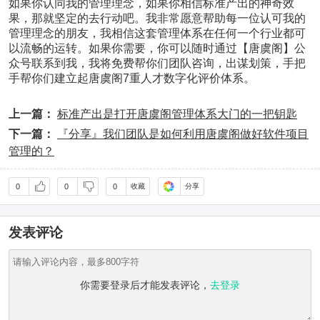
如果你认同我的管理理念，如果你相信标准产出的神奇效
评
论
果，那就坚定的去行动吧。
我非常愿意帮助每一位认可我的
0
管理理念的朋友，我相信这套管理体系在任何一个行业都可
点
以流畅的运转。
如果你需要，你可以随时通过【唐虞阁】公
赞
众号联系到我，我将免费帮你们团队咨询，出谋划策，手把
0
手帮你们建立起唐虞阁7重人才数字化评价体系。
收
藏
上一篇：
标准产出是打开唐虞阁管理体系大门的一把钥匙
相比
下一篇：
『分享』我们团队是如何利用唐虞阁做好软件项目
其他
项目
管理的？
管理
软
件，
唐虞
阁有
何不
发表评论
一
样？
2269
你需要登录后才能发表评论，
去登录
阅读
0
评