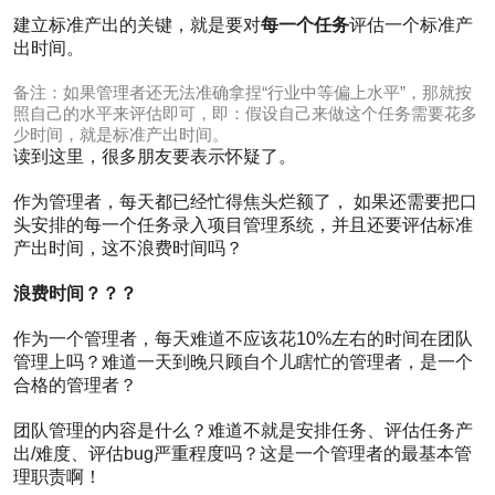
论
建立标准产出的关键，就是要对
每一个任务
评估一个标准产
0
出时间。
点
赞
0
备注：如果管理者还无法准确拿捏“行业中等偏上水平”，那就按
收
照自己的水平来评估即可，即：假设自己来做这个任务需要花多
藏
少时间，就是标准产出时间。
读到这里，很多朋友要表示怀疑了。
一
切
作为管理者，每天都已经忙得焦头烂额了， 如果还需要把口
不
头安排的每一个任务录入项目管理系统，并且还要评估标准
谈
产出时间，这不浪费时间吗？
考
核
浪费时间？？？
的
管
作为一个管理者，每天难道不应该花10%左右的时间在团队
理
管理上吗？难道一天到晚只顾自个儿瞎忙的管理者，是一个
都
是
合格的管理者？
扯
谈
团队管理的内容是什么？难道不就是安排任务、评估任务产
3097
出/难度、评估bug严重程度吗？这是一个管理者的最基本管
阅读
理职责啊！
1