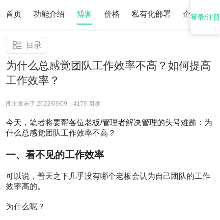
首页
功能介绍
博客
价格
私有化部署
企业后台
登录/注册
博
目录
客
为什么总感觉团队工作效率不高？如何提高
栏
工作效率？
目
阁主发布于 2022/09/09，
4179
阅读
最
新
今天，笔者将要帮各位老板/管理者解决管理的头号难题：为
文
什么总感觉团队工作效率不高？
章
一、看不见的工作效率
从
零
开
可以说，普天之下几乎没有哪个老板会认为自己团队的工作
始
效率高的。
（1）
精
为什么呢？
品