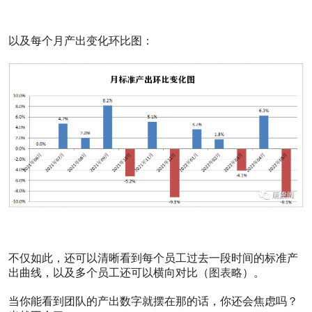
论
1
点
以及每个月产出变化环比图：
赞
0
收
藏
『分
享』
我们
团队
是如
何利
用唐
虞阁
做好
软件
项目
管理
不仅如此，还可以清晰看到每个员工过去一段时间的标准产
的？
出曲线，以及多个员工还可以横向对比（
图表略
）。
2324
阅读
当你能看到团队的产出数字就摆在那的话，你还会焦虑吗？
0