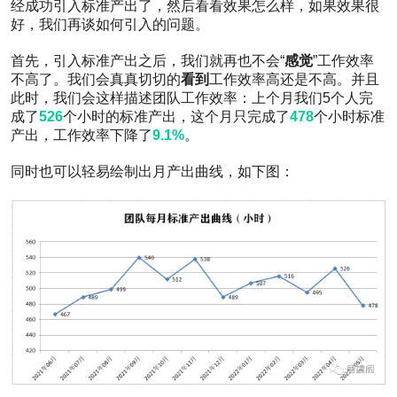
论
经成功引入标准产出了，然后看看效果怎么样，如果效果很
0
好，我们再谈如何引入的问题。
点
赞
首先，引入标准产出之后，我们就再也不会“
感觉
”工作效率
0
不高了。我们会真真切切的
看到
工作效率高还是不高。并且
收
此时，我们会这样描述团队工作效率：上个月我们5个人完
藏
成了
526
个小时的标准产出，这个月只完成了
478
个小时标准
十年
产出，工作效率下降了
9.1%
。
带队
经验
同时也可以轻易绘制出月产出曲线，如下图：
分
享：
如何
管理
好一
个程
序员
团
队？
5659
阅读
0
评