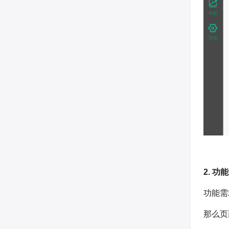
2. 
功能需
那么页