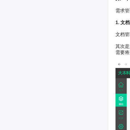
需求管
1. 文
文档管
其次是
需要将