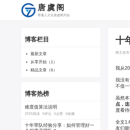
唐虞阁
尊重人才从唐虞阁开始
十
博客栏目
阁主发布于 
最新文章
从零开始（1）
我从2
精品文章（6）
我没有
不值一
博客热榜
虽然本
点，这
难度值算法说明
度看待
2555阅读
0评论
0点赞
0收藏
全文1
十年带队经验分享：如何管理好一
友们能